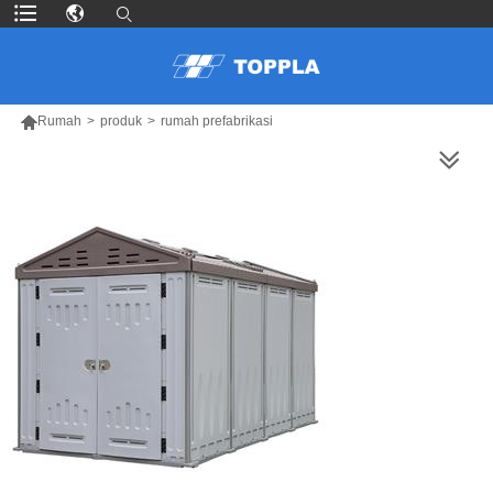

Rumah
>
produk
>
rumah prefabrikasi
LEBIH BANYAK PRODUK