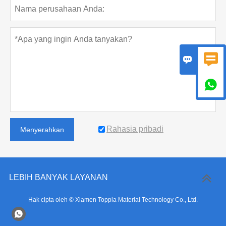



Rahasia pribadi
Menyerahkan
LEBIH BANYAK LAYANAN
Hak cipta oleh © Xiamen Toppla Material Technology Co., Ltd.
