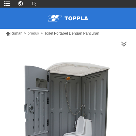

Rumah
>
produk
>
Toilet Portabel Dengan Pancuran
LEBIH BANYAK PRODUK