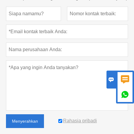



Rahasia pribadi
Menyerahkan