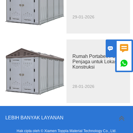
29-01-2026


Rumah Portabel: Pos
Penjaga untuk Lokasi

Konstruksi
28-01-2026
LEBIH BANYAK LAYANAN
Hak cipta oleh © Xiamen Toppla Material Technology Co., Ltd.