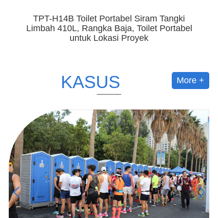
gki
TPT-H14A Toilet Flush Portabel 410L Tangki
tabel
Limbah Toilet Plastik Luar Ruangan
KASUS
More +