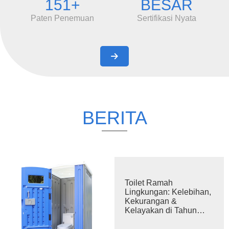
151+
BESAR
plastik. Dengan mengadopsi peralatan produksi otomatis
dan mode manajemen canggih, saat ini perusahaan
Paten Penemuan
Sertifikasi Nyata
memiliki bengkel cetakan injeksi, bengkel cetakan rotasi,
lini perakitan loker, lini perakitan toilet portabel, dan lini
perakitan gudang plastik. Sebagai produsen dengan

kemampuan R&D independen dan tim R&D profesional,
Toppla telah mengajukan lebih dari 130 aplikasi paten
dan 90 di antaranya telah disahkan sebagai hak paten.
Dengan berpegang teguh pada misi perusahaan
BERITA
"Membuat hidup lebih nyaman dan ramah lingkungan",
Toppla telah menyediakan berbagai kategori produk
plastik untuk berbagai bidang dan berbagai kelompok
masyarakat.
Toilet Ramah
Lingkungan: Kelebihan,
Kekurangan &
Kelayakan di Tahun
2026