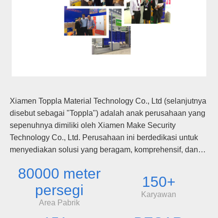
Xiamen Toppla Material Technology Co., Ltd (selanjutnya
disebut sebagai "Toppla") adalah anak perusahaan yang
sepenuhnya dimiliki oleh Xiamen Make Security
Technology Co., Ltd. Perusahaan ini berdedikasi untuk
menyediakan solusi yang beragam, komprehensif, dan
terintegrasi kepada pelanggannya di industri produk
80000 meter
plastik. TOPPLA adalah perusahaan teknologi tinggi
150+
nasional yang mengintegrasikan R&D, desain, produksi,
persegi
Karyawan
dan penjualan. Perusahaan ini memiliki tiga lini produk
Area Pabrik
termasuk loker plastik, toilet portabel plastik, dan gudang