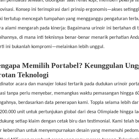
an pembatas sewaan, dibongkar saat rehat kopi, memberi pekerja te
ovisasi. Konsep ini terinspirasi dari prinsip ergonomis—akses setin
ki tertutup mencegah tumpahan yang mengganggu pengaturan terbuka.
ra alami mengarah pada kinerja: Bagaimana urinoir ini bertahan di t
bihannya, di mana inti teknisnya benar-benar menarik perhatian An
rti ini bukanlah kompromi—melainkan lebih unggul.
ngapa Memilih Portabel? Keunggulan Unggu
rotan Teknologi
dinator acara dan manajer lokasi tertarik pada dudukan urinoir p
tasi tanpa perlu menyebar, memangkas waktu pemasangan hingga 
ngahnya, berdasarkan data penerapan kami. Toppla selama lebih 
 200.000 unit untuk pertunjukan global dari desa Olimpiade hingg
ukung setiap klaim dengan cetak biru dan testimonial. Kami telah b
r kebersihan untuk menyempurnakan desain yang memenuhi pedo