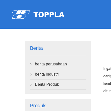
Berita
berita perusahaan

Inga
berita industri

dari
kemb
Berita Produk

ditu
Produk