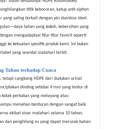
nya? Itulah sensasinya: HDPE Rotomolded
ghilangkan titik kebocoran, katup anti-siphon
yang saling terkait dengan pin stainless steel
ggulan—daya tahan yang kokoh, kebersihan yang
gan mengadaptasi fitur-fitur favorit seperti
gi ke kekuatan spesifik produk kami. Ini bukan
rtabel yang seandal matahari terbit.
ng Tahan terhadap Cuaca
tetapi cangkang HDPE dari dudukan urinal
enciptakan dinding setebal 4 mm yang lentur di
kotak perkakas yang melayang atau
i mampu menahan benturan dengan sangat baik.
na akibat sinar matahari selama 10 tahun,
tan dan penghilang es yang dapat merusak bahan