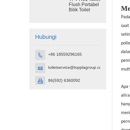
Flush Portabel
Me
Bilik Toilet
Portabel
Pada
Plastik HDPE
saat
sehi
Hubungi
poli
dala
+86 18559296165

pemb
toiletservice@topplagroup.com

mult
86(592) 6360092

Apa 
alir
hany
meni
pern