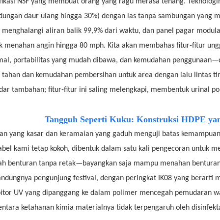
ifikasi NSF yang membuat orang yang ragu merasa tenang. Teknologi
dungan daur ulang hingga 30%) dengan las tanpa sambungan yang men
 menghalangi aliran balik 99,9% dari waktu, dan panel pagar modular 
k menahan angin hingga 80 mph. Kita akan membahas fitur-fitur un
mal, portabilitas yang mudah dibawa, dan kemudahan penggunaan—den
 tahan dan kemudahan pembersihan untuk area dengan lalu lintas ting
dar tambahan; fitur-fitur ini saling melengkapi, membentuk urinal po
Tangguh Seperti Kuku: Konstruksi HDPE ya
n yang kasar dan keramaian yang gaduh menguji batas kemampuan, 
abel kami tetap kokoh, dibentuk dalam satu kali pengecoran untuk m
h benturan tanpa retak—bayangkan saja mampu menahan benturan 
andungnya pengunjung festival, dengan peringkat IK08 yang berart
bitor UV yang dipanggang ke dalam polimer mencegah pemudaran war
ntara ketahanan kimia materialnya tidak terpengaruh oleh disinfek