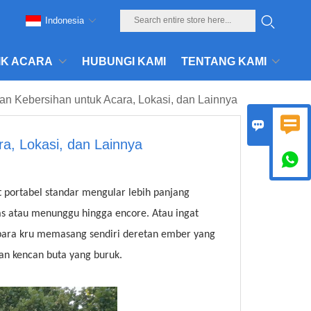
Indonesia
IK ACARA
HUBUNGI KAMI
TENTANG KAMI
n Kebersihan untuk Acara, Lokasi, dan Lainnya


a, Lokasi, dan Lainnya

et portabel standar mengular lebih panjang
as atau menunggu hingga encore. Atau ingat
at para kru memasang sendiri deretan ember yang
gan kencan buta yang buruk.