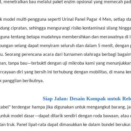
t, menetralkan bau melalui paket enzim opsional yang memecah pada
k model multi-pengguna seperti Urinal Panel Pagar 4 Men, setiap st
ndung cipratan, sehingga mengurangi risiko kontaminasi silang hi
guna tentang betapa mudahnya membersihkan dan merawatnya di l
ungan selang dapat menyiram seluruh stan dalam 5 menit, dengan 
du. Seorang perencana acara dari turnamen olahraga berbagi baga
ean, tanpa bau—terbukti dengan uji mikroba kami yang menunjukkan 
rcayaan diri yang bersih ini terhubung dengan mobilitas, di mana ke
k panggilan berikutnya.
Siap Jalan: Desain Kompak untuk Re
tabel" terdengar hampa jika digunakan untuk mengangkut barang, ja
untuk model dasar—dapat ditarik sendiri dengan roda bawaan, atau d
an truk. Panel lipat-rata dapat dimasukkan ke dalam bundel berukur