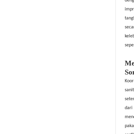
deng
impr
tang
seca
kele
sepe
Me
So
Koor
sani
sete
dari
mend
paka