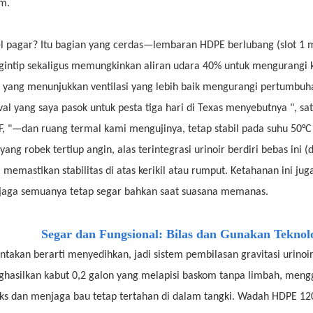
m.
l pagar? Itu bagian yang cerdas—lembaran HDPE berlubang (slot 
intip sekaligus memungkinkan aliran udara 40% untuk mengurangi 
i yang menunjukkan ventilasi yang lebih baik mengurangi pertumbuh
ival yang saya pasok untuk pesta tiga hari di Texas menyebutnya ", s
F, "—dan ruang termal kami mengujinya, tetap stabil pada suhu 50°
s yang robek tertiup angin, alas terintegrasi urinoir berdiri bebas in
) memastikan stabilitas di atas kerikil atau rumput. Ketahanan ini ju
aga semuanya tetap segar bahkan saat suasana memanas.
Segar dan Fungsional: Bilas dan Gunakan Teknol
ntakan berarti menyedihkan, jadi sistem pembilasan gravitasi urino
hasilkan kabut 0,2 galon yang melapisi baskom tanpa limbah, men
uks dan menjaga bau tetap tertahan di dalam tangki. Wadah HDPE 120 l