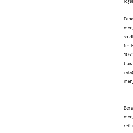
loga
Pane
meng
stud
fest
105°
tipi
rata
menj
Bera
meng
refl