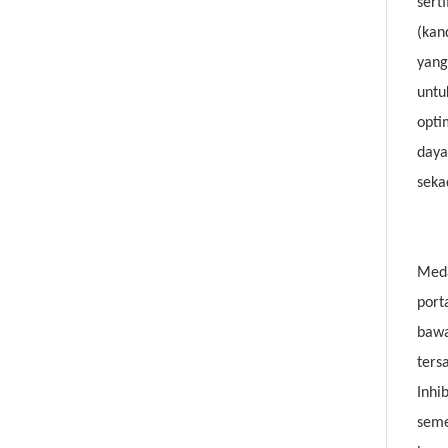
sert
(kan
yang
untu
opti
daya
seka
Meda
port
bawa
ters
Inhi
seme