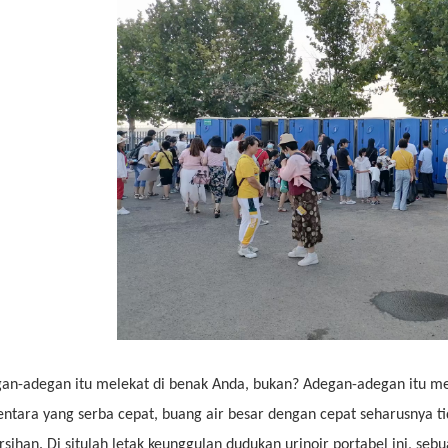
an-adegan itu melekat di benak Anda, bukan? Adegan-adegan itu me
ntara yang serba cepat, buang air besar dengan cepat seharusnya
rsihan. Di situlah letak keunggulan dudukan urinoir portabel ini, se