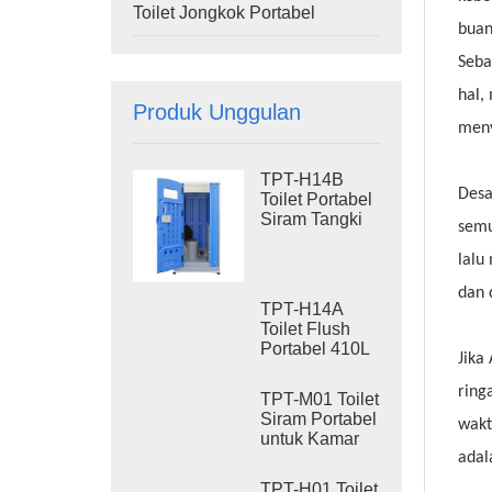
Toilet Jongkok Portabel
buan
Seba
hal,
Produk Unggulan
men
TPT-H14B
Desa
Toilet Portabel
Siram Tangki
semu
Limbah 410L,
Rangka Baja,
lalu
Toilet Portabel
dan 
untuk Lokasi
TPT-H14A
Proyek
Toilet Flush
Portabel 410L
Jika
Tangki Limbah
Toilet Plastik
ring
TPT-M01 Toilet
Luar Ruangan
Siram Portabel
wakt
untuk Kamar
Mandi
adal
Konstruksi
TPT-H01 Toilet