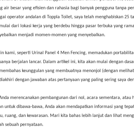
g air besar yang efisien dan rahasia bagi banyak pengguna tanpa per
gai operator andalan di Toppla Toilet, saya telah menghabiskan 25 
 mulai dari lokasi kerja yang berdebu hingga pasar terbuka yang
yebalkan menjadi momen-momen yang menyebalkan.
in kami, seperti Urinal Panel 4 Men Fencing, memadukan portabilit
anya berjalan lancar. Dalam artikel ini, kita akan mulai dengan dasa
 membahas keunggulan yang membuatnya menonjol (dengan melihat 
diakhiri dengan jawaban atas pertanyaan yang paling sering saya de
 Anda merencanakan pembangunan dari nol, acara sementara, atau 
an untuk dibawa-bawa, Anda akan mendapatkan informasi yang tep
u, ruang, dan kewarasan. Mari kita bahas lebih lanjut dan lihat men
ah sebuah pernyataan.