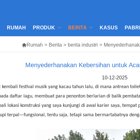
RUMAH
PRODUK
BERITA
KASUS
PABR

Rumah
>
Berita
>
berita industri
>
Menyederhanaka
Menyederhanakan Kebersihan untuk Acar
10-12-2025
t kembali festival musik yang kacau tahun lalu, di mana antrean toil
pada daftar lagu, membuat para penonton berlarian di balik pembat
ali lokasi konstruksi yang saya kunjungi di awal karier saya, temp
tupi terpal—fungsional, tentu saja, tetapi sama bermartabatnya den