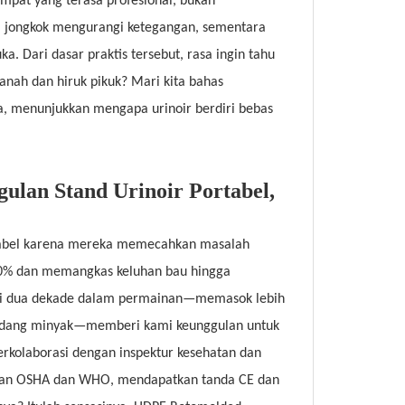
mpat yang terasa profesional, bukan
ggi jongkok mengurangi ketegangan, sementara
 Dari dasar praktis tersebut, rasa ingin tahu
anah dan hiruk pikuk? Mari kita bahas
da, menunjukkan mengapa urinoir berdiri bebas
lan Stand Urinoir Portabel,
ortabel karena mereka memecahkan masalah
60% dan memangkas keluhan bau hingga
dari dua dekade dalam permainan—memasok lebih
a ladang minyak—memberi kami keunggulan untuk
erkolaborasi dengan inspektur kesehatan dan
man OSHA dan WHO, mendapatkan tanda CE dan