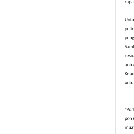
rapa
Untu
peli
peng
Samb
resi
antr
Kepe
untu
"Por
pon 
muat