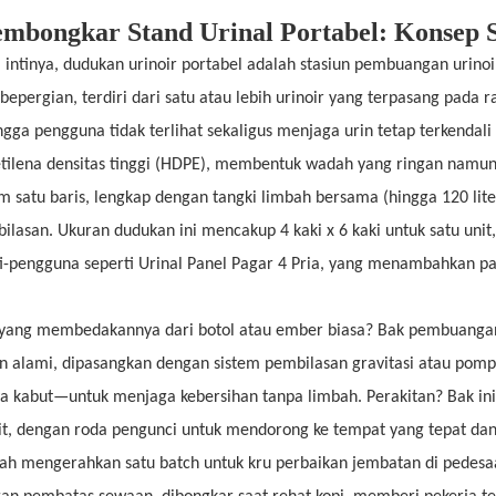
mbongkar Stand Urinal Portabel: Konsep S
 intinya, dudukan urinoir portabel adalah stasiun pembuangan urin
 bepergian, terdiri dari satu atau lebih urinoir yang terpasang pada
ngga pengguna tidak terlihat sekaligus menjaga urin tetap terkendal
etilena densitas tinggi (HDPE), membentuk wadah yang ringan namu
m satu baris, lengkap dengan tangki limbah bersama (hingga 120 lite
ilasan. Ukuran dudukan ini mencakup 4 kaki x 6 kaki untuk satu unit
i-pengguna seperti Urinal Panel Pagar 4 Pria, yang menambahkan pane
yang membedakannya dari botol atau ember biasa? Bak pembuangan 
an alami, dipasangkan dengan sistem pembilasan gravitasi atau pom
a kabut—untuk menjaga kebersihan tanpa limbah. Perakitan? Bak ini
t, dengan roda pengunci untuk mendorong ke tempat yang tepat dan 
ah mengerahkan satu batch untuk kru perbaikan jembatan di pede