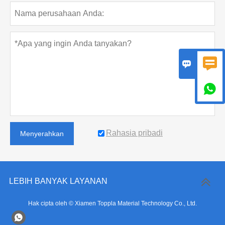



Rahasia pribadi
Menyerahkan
LEBIH BANYAK LAYANAN
Hak cipta oleh © Xiamen Toppla Material Technology Co., Ltd.
