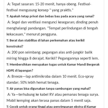
A: Tepat sasaran: 15-20 menit, hanya obeng. Festival-
festival mengusung konsep " yang praktis."
T: Apakah tetap privat dan bebas bau pada acara yang ramai?
A: Segel dan ventilasi mengunci kesegaran; dinding penuh
menghalangi pandangan. "Tempat perlindungan di tengah
kekacauan," menurut pengguna.
T: Berat dan stabilitas di lahan perkemahan atau kerikil
konstruksi?
A: 200 pon seimbang; pegangan alas anti-jungkir balik
miring hingga 8 derajat. Kerikil? Pegangannya seperti lem.
T: Membersihkan merupakan tugas untuk Kamar Mandi Bergerak
HDPE di lapangan?
A: Breeze—lap antimikroba dalam 10 menit. Eco-spray
standar; 50% lebih hemat tenaga.
T: Air panas bisa digunakan tanpa sambungan yang mahal?
A: Ya—terhubung ke kabel RV atau pemanas tenaga surya.
Mobil kemping akan terasa panas dalam 5 menit saja.
T: Cocok untuk orang tinggi atau penyimpanan ekstra di Kamar