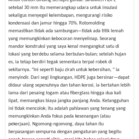
Ambil contoh dinding berlapis ganda: Sandwich HDPE
setebal 30 mm itu memerangkap udara untuk insulasi
sekaligus menyegel kelembapan, mengurangi risiko
kondensasi dan jamur hingga 70%. Rotomolding
memastikan tidak ada sambungan—tidak ada titik lemah
yang memungkinkan kebocoran menyelinap. Seorang
mandor konstruksi yang saya kenal mengangkut satu di
lokasi yang berdebu selama berbulan-bulan; setelah hujan
es, ia tetap berdiri tegak sementara terpal robek di
sekitarnya. "Ini seperti baju zirah untuk kebersihan, " ia
menyindir. Dari segi lingkungan, HDPE juga bersinar—dapat
didaur ulang sepenuhnya dan tahan korosi, ia bertahan lebih
lama dari pesaing logam atau fiberglass hingga dua kali
lipat, memangkas biaya jangka panjang Anda. Ketangguhan
ini tidak mencolok; itu adalah pahlawan yang tenang yang
memungkinkan Anda fokus pada kesenangan (atau
pekerjaan). Ngomong-ngomong, daya tahan itu
berpasangan sempurna dengan pengaturan yang begitu