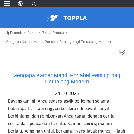

Rumah
>
Berita
>
Berita Produk
>
Mengapa Kamar Mandi Portabel Penting bagi Petualang Modern
LEBIH BANYAK PRODUK
Mengapa Kamar Mandi Portabel Penting bagi
Petualang Modern
24-10-2025
Bayangkan ini: Anda sedang asyik berkemah selama
beberapa hari, api unggun berderak di bawah langit
berbintang, dan rombongan Anda ramai dengan cerita-
cerita dari pendakian hari itu. Namun, seiring malam
berlalu, keinginan untuk berkumur yang layak muncul—jauh