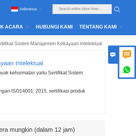
Indonesia
IK ACARA
HUBUNGI KAMI
TENTANG KAMI
rtifikat Sistem Manajemen Kekayaan Intelektual


yaan Intelektual

yak kehormatan yaitu Sertifikat Sistem
an ISO14001: 2015, sertifikasi produk
era mungkin (dalam 12 jam)