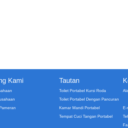
ng Kami
Tautan
K
usahaan
Toilet Portabel Kursi Roda
Al
usahaan
Toilet Portabel Dengan Pancuran
 Pameran
Kamar Mandi Portabel
E-m
Tempat Cuci Tangan Portabel
Te
Fa