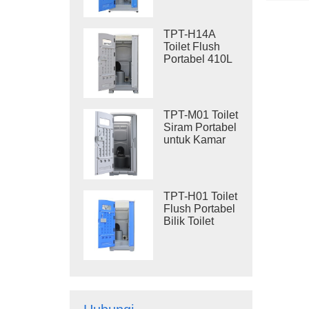
Rangka Baja,
Toilet Portabel
untuk Lokasi
TPT-H14A
Proyek
Toilet Flush
Portabel 410L
Tangki Limbah
Toilet Plastik
Luar Ruangan
TPT-M01 Toilet
Siram Portabel
untuk Kamar
Mandi
Konstruksi
TPT-H01 Toilet
Flush Portabel
Bilik Toilet
Portabel
Plastik HDPE