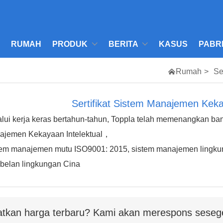
RUMAH
PRODUK
BERITA
KASUS
PABR

Rumah
>
Se
Sertifikat Sistem Manajemen Keka
lui kerja keras bertahun-tahun, Toppla telah memenangkan ban
ajemen Kekayaan Intelektual，
tem manajemen mutu ISO9001: 2015, sistem manajemen lingkung
abelan lingkungan Cina
tkan harga terbaru? Kami akan merespons seseg