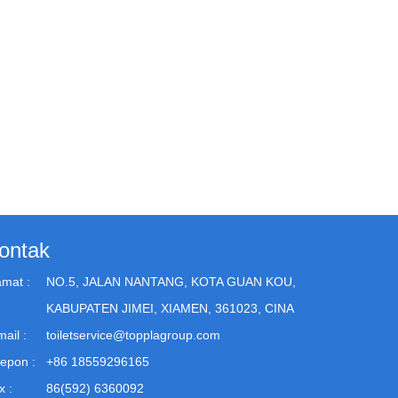
ontak
amat :
NO.5, JALAN NANTANG, KOTA GUAN KOU,
KABUPATEN JIMEI, XIAMEN, 361023, CINA
ail :
toiletservice@topplagroup.com
lepon :
+86 18559296165
x :
86(592) 6360092