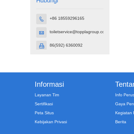
Hubungi
+86 18559296165

toiletservice@topplagroup.com

86(592) 6360092

Informasi
Tenta
Layanan Tim
Info Per
Sertifikasi
Gaya Per
Peta Situs
Kegiatan
Kebijakan Privasi
Berita