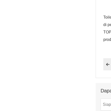
Toil
di 
TOP
prod

Dapa