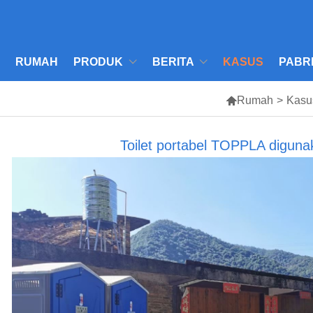
RUMAH
PRODUK
BERITA
KASUS
PABR

Rumah
>
Kasu
Toilet portabel TOPPLA diguna