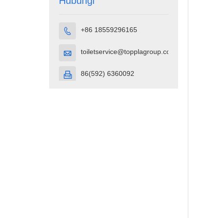
Hubungi
+86 18559296165

toiletservice@topplagroup.com

86(592) 6360092
