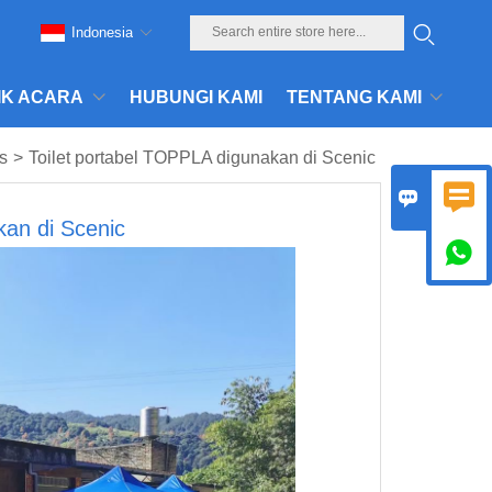
Indonesia
IK ACARA
HUBUNGI KAMI
TENTANG KAMI
s
>
Toilet portabel TOPPLA digunakan di Scenic


kan di Scenic
