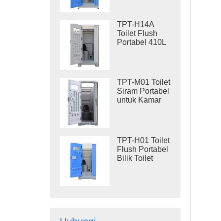
Rangka Baja,
Toilet Portabel
untuk Lokasi
TPT-H14A
Proyek
Toilet Flush
Portabel 410L
Tangki Limbah
Toilet Plastik
Luar Ruangan
TPT-M01 Toilet
Siram Portabel
untuk Kamar
Mandi
Konstruksi
TPT-H01 Toilet
Flush Portabel
Bilik Toilet
Portabel
Plastik HDPE