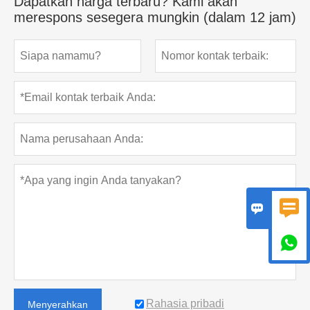
Dapatkan harga terbaru? Kami akan
merespons sesegera mungkin (dalam 12 jam)



Rahasia pribadi
Menyerahkan