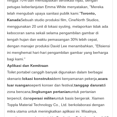
hingga 70% dan mendapatkan sertifikasi hijau, dengan
petugas keberlanjutan Emma White menyatakan, "Mereka
telah mengubah upaya sanitasi publik kami."
Toronto,
Kanada
Sebuah studio produksi film, CineNorth Studios,
menggunakan 20 unit di lokasi syuting, melaporkan tidak ada
kebocoran sama sekali selama pengambilan gambar di
tengah hujan dan waktu pemasangan 30% lebih cepat,
dengan manajer produksi David Lee menambahkan, "Efisiensi
ini menghemat hari-hari pengambilan gambar yang berharga
bagi kami."
Aplikasi dan Kemitraan
Toilet portabel canggih banyak digunakan dalam berbagai
skenario:
lokasi konstruksi
demi kenyamanan pekerja,
acara
luar ruangan
seperti konser dan festival,
tanggap darurat
di
zona bencana,
lingkungan pertanian
untuk pertanian
terpencil, dan
operasi militer
untuk basis bergerak. Xiamen
Toppla Material Technology Co., Ltd. berkolaborasi dengan
mitra utama untuk meningkatkan aplikasi ini. Misalnya,