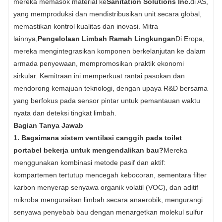
mereka memasok material ke
Sanitation Solutions Inc.
di AS,
yang memproduksi dan mendistribusikan unit secara global,
memastikan kontrol kualitas dan inovasi. Mitra
lainnya,
Pengelolaan Limbah Ramah Lingkungan
Di Eropa,
mereka mengintegrasikan komponen berkelanjutan ke dalam
armada penyewaan, mempromosikan praktik ekonomi
sirkular. Kemitraan ini memperkuat rantai pasokan dan
mendorong kemajuan teknologi, dengan upaya R&D bersama
yang berfokus pada sensor pintar untuk pemantauan waktu
nyata dan deteksi tingkat limbah.
Bagian Tanya Jawab
1. Bagaimana sistem ventilasi canggih pada toilet
portabel bekerja untuk mengendalikan bau?
Mereka
menggunakan kombinasi metode pasif dan aktif:
kompartemen tertutup mencegah kebocoran, sementara filter
karbon menyerap senyawa organik volatil (VOC), dan aditif
mikroba menguraikan limbah secara anaerobik, mengurangi
senyawa penyebab bau dengan menargetkan molekul sulfur