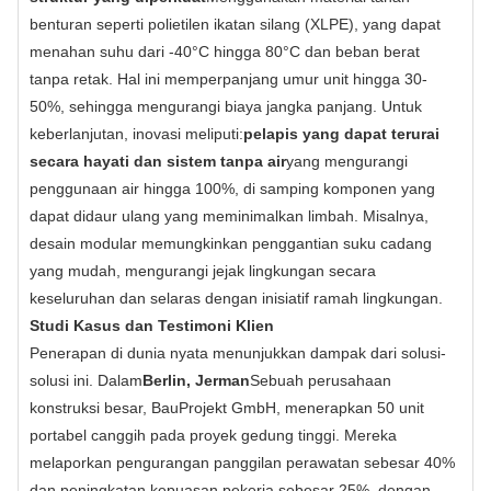
benturan seperti polietilen ikatan silang (XLPE), yang dapat
menahan suhu dari -40°C hingga 80°C dan beban berat
tanpa retak. Hal ini memperpanjang umur unit hingga 30-
50%, sehingga mengurangi biaya jangka panjang. Untuk
keberlanjutan, inovasi meliputi:
pelapis yang dapat terurai
secara hayati dan sistem tanpa air
yang mengurangi
penggunaan air hingga 100%, di samping komponen yang
dapat didaur ulang yang meminimalkan limbah. Misalnya,
desain modular memungkinkan penggantian suku cadang
yang mudah, mengurangi jejak lingkungan secara
keseluruhan dan selaras dengan inisiatif ramah lingkungan.
Studi Kasus dan Testimoni Klien
Penerapan di dunia nyata menunjukkan dampak dari solusi-
solusi ini. Dalam
Berlin, Jerman
Sebuah perusahaan
konstruksi besar, BauProjekt GmbH, menerapkan 50 unit
portabel canggih pada proyek gedung tinggi. Mereka
melaporkan pengurangan panggilan perawatan sebesar 40%
dan peningkatan kepuasan pekerja sebesar 25%, dengan