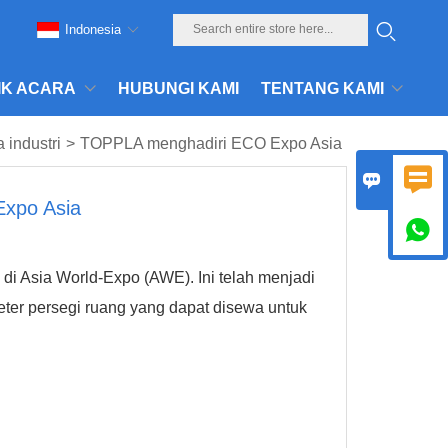
Indonesia
IK ACARA
HUBUNGI KAMI
TENTANG KAMI
a industri
>
TOPPLA menghadiri ECO Expo Asia


xpo Asia

i Asia World-Expo (AWE). Ini telah menjadi
eter persegi ruang yang dapat disewa untuk