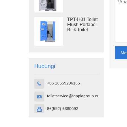
Mandi
Konstruksi
TPT-H01 Toilet
Flush Portabel
Bilik Toilet
Portabel
Plastik HDPE
Me
Hubungi
+86 18559296165

toiletservice@topplagroup.com

86(592) 6360092
