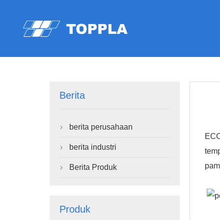
Berita
berita perusahaan

ECO 
berita industri

temp
pame
Berita Produk

Produk