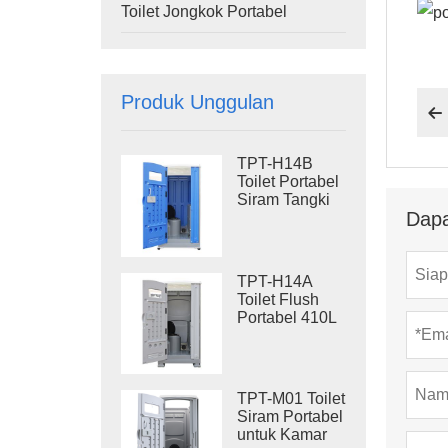
Toilet Jongkok Portabel
Produk Unggulan

TPT-H14B
Toilet Portabel
Siram Tangki
Dapa
Limbah 410L,
Rangka Baja,
Toilet Portabel
untuk Lokasi
TPT-H14A
Proyek
Toilet Flush
Portabel 410L
Tangki Limbah
Toilet Plastik
Luar Ruangan
TPT-M01 Toilet
Siram Portabel
untuk Kamar