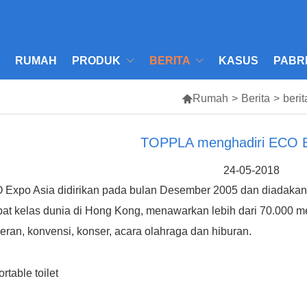
RUMAH
PRODUK
BERITA
KASUS
PABR

Rumah
>
Berita
>
berit
TOPPLA menghadiri ECO E
24-05-2018
Expo Asia didirikan pada bulan Desember 2005 dan diadakan d
at kelas dunia di Hong Kong, menawarkan lebih dari 70.000 m
ran, konvensi, konser, acara olahraga dan hiburan.