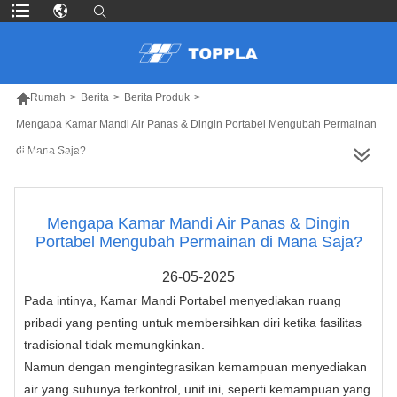

Rumah
>
Berita
>
Berita Produk
>
Mengapa Kamar Mandi Air Panas & Dingin Portabel Mengubah Permainan
di Mana Saja?
LEBIH BANYAK PRODUK
Mengapa Kamar Mandi Air Panas & Dingin
Portabel Mengubah Permainan di Mana Saja?
26-05-2025
Pada intinya, Kamar Mandi Portabel menyediakan ruang
pribadi yang penting untuk membersihkan diri ketika fasilitas
tradisional tidak memungkinkan.
Namun dengan mengintegrasikan kemampuan menyediakan
air yang suhunya terkontrol, unit ini, seperti kemampuan yang