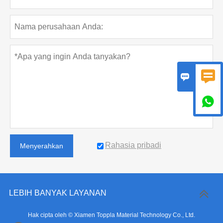



Rahasia pribadi
Menyerahkan
LEBIH BANYAK LAYANAN
Hak cipta oleh © Xiamen Toppla Material Technology Co., Ltd.