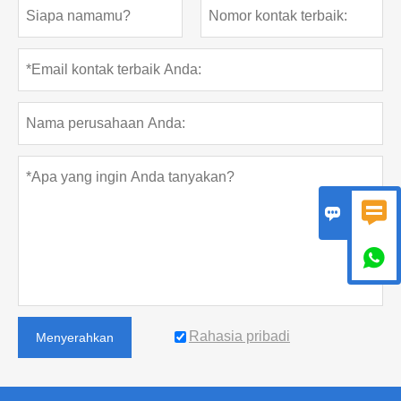



Rahasia pribadi
Menyerahkan