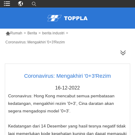

Rumah
>
Berita
>
berita industri
>
Coronavirus: Mengakhiri '0+3'Rezim
LEBIH BANYAK PRODUK
Coronavirus: Mengakhiri '0+3'Rezim
16-12-2022
Coronavirus: Hong Kong mencabut semua pembatasan
kedatangan, mengakhiri rezim '0+3', Cina daratan akan
segera mengadopsi model '0+3'.
Kedatangan dari 14 Desember yang hasil tesnya negatif tidak
lagi memerlukan kode kesehatan kuning dan dapat memasuki