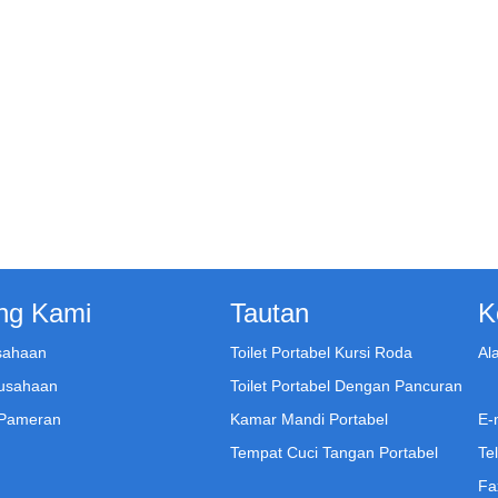
ng Kami
Tautan
K
usahaan
Toilet Portabel Kursi Roda
Al
usahaan
Toilet Portabel Dengan Pancuran
 Pameran
Kamar Mandi Portabel
E-m
Tempat Cuci Tangan Portabel
Te
Fa