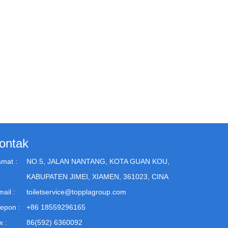
ontak
amat :
NO.5, JALAN NANTANG, KOTA GUAN KOU,
KABUPATEN JIMEI, XIAMEN, 361023, CINA
ail :
toiletservice@topplagroup.com
lepon :
+86 18559296165
x :
86(592) 6360092