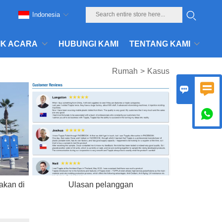
Indonesia
IK ACARA
HUBUNGI KAMI
TENTANG KAMI
Rumah
>
Kasus



akan di
Ulasan pelanggan