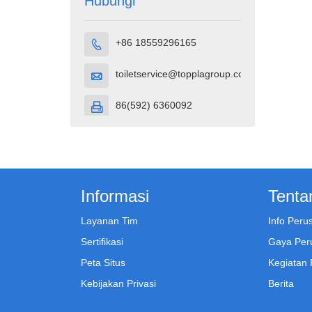
Hubungi
+86 18559296165

toiletservice@topplagroup.com

86(592) 6360092

Informasi
Tenta
Layanan Tim
Info Per
Sertifikasi
Gaya Per
Peta Situs
Kegiatan
Kebijakan Privasi
Berita