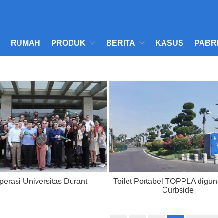
RUMAH
PRODUK
BERITA
KASUS
PABR
perasi Universitas Durant
​Toilet Portabel TOPPLA digun
Curbside