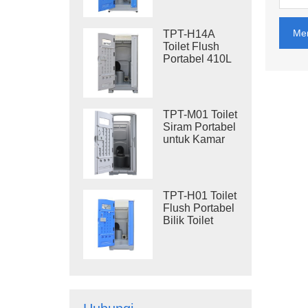
Rangka Baja,
Toilet Portabel
untuk Lokasi
Me
TPT-H14A
Proyek
Toilet Flush
Portabel 410L
Tangki Limbah
Toilet Plastik
Luar Ruangan
TPT-M01 Toilet
Siram Portabel
untuk Kamar
Mandi
Konstruksi
TPT-H01 Toilet
Flush Portabel
Bilik Toilet
Portabel
Plastik HDPE